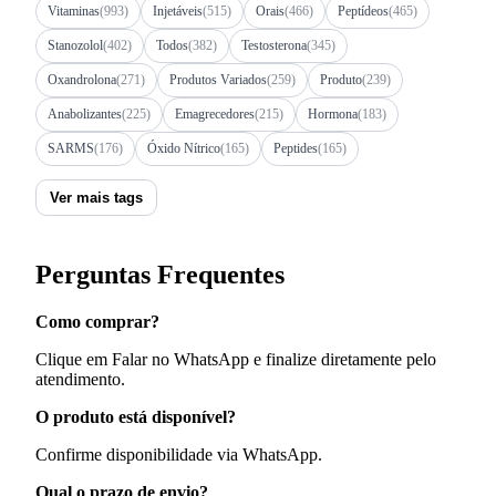
Vitaminas
(993)
Injetáveis
(515)
Orais
(466)
Peptídeos
(465)
Stanozolol
(402)
Todos
(382)
Testosterona
(345)
Oxandrolona
(271)
Produtos Variados
(259)
Produto
(239)
Anabolizantes
(225)
Emagrecedores
(215)
Hormona
(183)
SARMS
(176)
Óxido Nítrico
(165)
Peptides
(165)
Ver mais tags
Perguntas Frequentes
Como comprar?
Clique em Falar no WhatsApp e finalize diretamente pelo
atendimento.
O produto está disponível?
Confirme disponibilidade via WhatsApp.
Qual o prazo de envio?