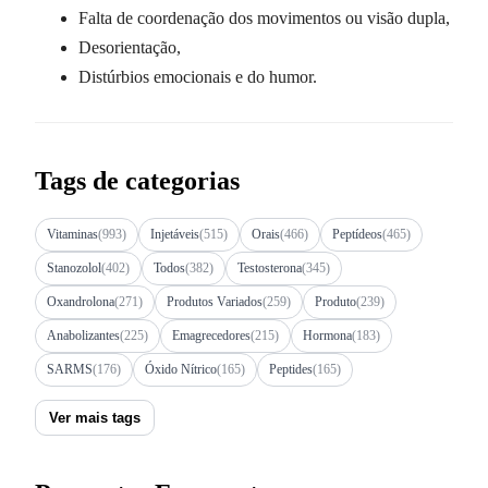
Falta de coordenação dos movimentos ou visão dupla,
Desorientação,
Distúrbios emocionais e do humor.
Tags de categorias
Vitaminas
(993)
Injetáveis
(515)
Orais
(466)
Peptídeos
(465)
Stanozolol
(402)
Todos
(382)
Testosterona
(345)
Oxandrolona
(271)
Produtos Variados
(259)
Produto
(239)
Anabolizantes
(225)
Emagrecedores
(215)
Hormona
(183)
SARMS
(176)
Óxido Nítrico
(165)
Peptides
(165)
Ver mais tags