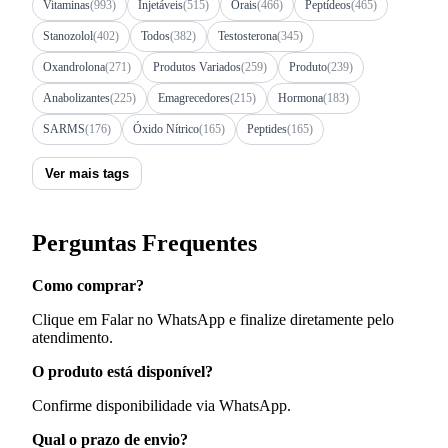
Vitaminas
(993)
Injetáveis
(515)
Orais
(466)
Peptídeos
(465)
Stanozolol
(402)
Todos
(382)
Testosterona
(345)
Oxandrolona
(271)
Produtos Variados
(259)
Produto
(239)
Anabolizantes
(225)
Emagrecedores
(215)
Hormona
(183)
SARMS
(176)
Óxido Nítrico
(165)
Peptides
(165)
Ver mais tags
Perguntas Frequentes
Como comprar?
Clique em Falar no WhatsApp e finalize diretamente pelo
atendimento.
O produto está disponível?
Confirme disponibilidade via WhatsApp.
Qual o prazo de envio?