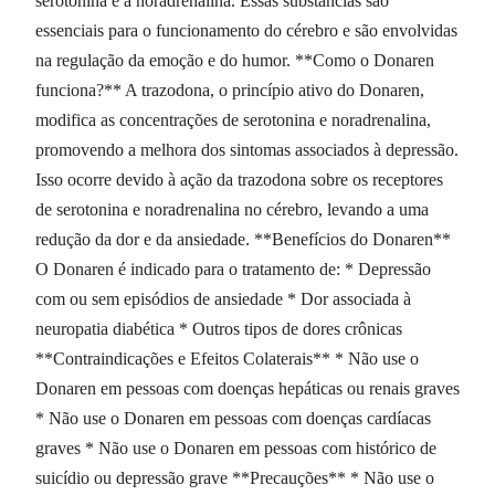
serotonina e a noradrenalina. Essas substâncias são
essenciais para o funcionamento do cérebro e são envolvidas
na regulação da emoção e do humor. **Como o Donaren
funciona?** A trazodona, o princípio ativo do Donaren,
modifica as concentrações de serotonina e noradrenalina,
promovendo a melhora dos sintomas associados à depressão.
Isso ocorre devido à ação da trazodona sobre os receptores
de serotonina e noradrenalina no cérebro, levando a uma
redução da dor e da ansiedade. **Benefícios do Donaren**
O Donaren é indicado para o tratamento de: * Depressão
com ou sem episódios de ansiedade * Dor associada à
neuropatia diabética * Outros tipos de dores crônicas
**Contraindicações e Efeitos Colaterais** * Não use o
Donaren em pessoas com doenças hepáticas ou renais graves
* Não use o Donaren em pessoas com doenças cardíacas
graves * Não use o Donaren em pessoas com histórico de
suicídio ou depressão grave **Precauções** * Não use o