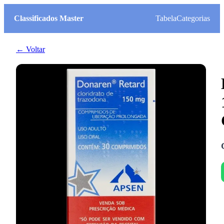
Classificados Master
Tabela
Categorias
← Voltar