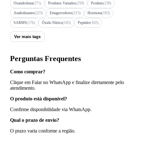
Oxandrolona
(271)
Produtos Variados
(259)
Produto
(239)
Anabolizantes
(225)
Emagrecedores
(215)
Hormona
(183)
SARMS
(176)
Óxido Nítrico
(165)
Peptides
(165)
Ver mais tags
Perguntas Frequentes
Como comprar?
Clique em Falar no WhatsApp e finalize diretamente pelo
atendimento.
O produto está disponível?
Confirme disponibilidade via WhatsApp.
Qual o prazo de envio?
O prazo varia conforme a região.