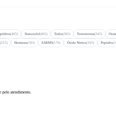
ptídeos
(465)
Stanozolol
(402)
Todos
(382)
Testosterona
(345)
Oxan
(215)
Hormona
(183)
SARMS
(176)
Óxido Nítrico
(165)
Peptides
(1
e pelo atendimento.