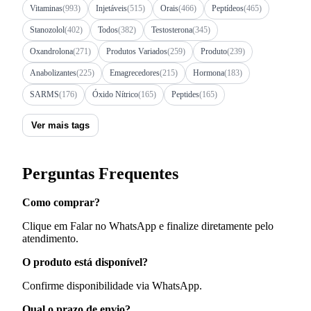
Vitaminas
(993)
Injetáveis
(515)
Orais
(466)
Peptídeos
(465)
Stanozolol
(402)
Todos
(382)
Testosterona
(345)
Oxandrolona
(271)
Produtos Variados
(259)
Produto
(239)
Anabolizantes
(225)
Emagrecedores
(215)
Hormona
(183)
SARMS
(176)
Óxido Nítrico
(165)
Peptides
(165)
Ver mais tags
Perguntas Frequentes
Como comprar?
Clique em Falar no WhatsApp e finalize diretamente pelo
atendimento.
O produto está disponível?
Confirme disponibilidade via WhatsApp.
Qual o prazo de envio?