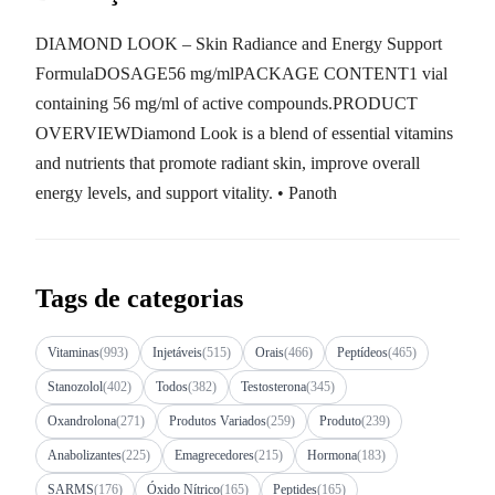
DIAMOND LOOK – Skin Radiance and Energy Support
FormulaDOSAGE56 mg/mlPACKAGE CONTENT1 vial
containing 56 mg/ml of active compounds.PRODUCT
OVERVIEWDiamond Look is a blend of essential vitamins
and nutrients that promote radiant skin, improve overall
energy levels, and support vitality. • Panoth
Tags de categorias
Vitaminas
(993)
Injetáveis
(515)
Orais
(466)
Peptídeos
(465)
Stanozolol
(402)
Todos
(382)
Testosterona
(345)
Oxandrolona
(271)
Produtos Variados
(259)
Produto
(239)
Anabolizantes
(225)
Emagrecedores
(215)
Hormona
(183)
SARMS
(176)
Óxido Nítrico
(165)
Peptides
(165)