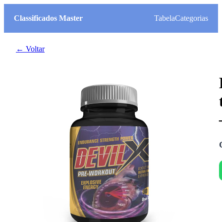
Classificados Master
Tabela
Categorias
← Voltar