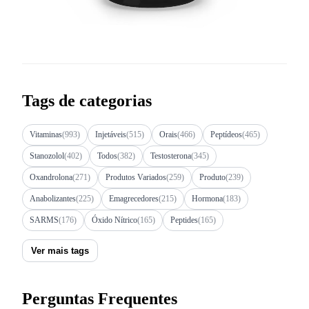
Tags de categorias
Vitaminas
(993)
Injetáveis
(515)
Orais
(466)
Peptídeos
(465)
Stanozolol
(402)
Todos
(382)
Testosterona
(345)
Oxandrolona
(271)
Produtos Variados
(259)
Produto
(239)
Anabolizantes
(225)
Emagrecedores
(215)
Hormona
(183)
SARMS
(176)
Óxido Nítrico
(165)
Peptides
(165)
Ver mais tags
Perguntas Frequentes