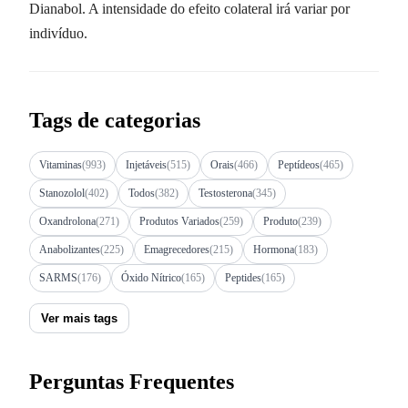
Dianabol. A intensidade do efeito colateral irá variar por
indivíduo.
Tags de categorias
Vitaminas
(993)
Injetáveis
(515)
Orais
(466)
Peptídeos
(465)
Stanozolol
(402)
Todos
(382)
Testosterona
(345)
Oxandrolona
(271)
Produtos Variados
(259)
Produto
(239)
Anabolizantes
(225)
Emagrecedores
(215)
Hormona
(183)
SARMS
(176)
Óxido Nítrico
(165)
Peptides
(165)
Ver mais tags
Perguntas Frequentes