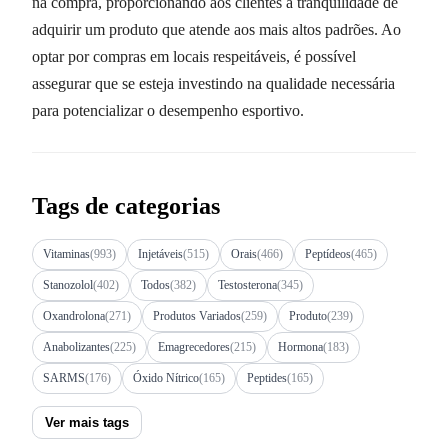
na compra, proporcionando aos clientes a tranquilidade de
adquirir um produto que atende aos mais altos padrões. Ao
optar por compras em locais respeitáveis, é possível
assegurar que se esteja investindo na qualidade necessária
para potencializar o desempenho esportivo.
Tags de categorias
Vitaminas
(993)
Injetáveis
(515)
Orais
(466)
Peptídeos
(465)
Stanozolol
(402)
Todos
(382)
Testosterona
(345)
Oxandrolona
(271)
Produtos Variados
(259)
Produto
(239)
Anabolizantes
(225)
Emagrecedores
(215)
Hormona
(183)
SARMS
(176)
Óxido Nítrico
(165)
Peptides
(165)
Ver mais tags