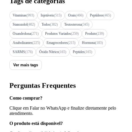
Tags de categorias
Vitaminas
(993)
Injetáveis
(515)
Orais
(466)
Peptídeos
(465)
Stanozolol
(402)
Todos
(382)
Testosterona
(345)
Oxandrolona
(271)
Produtos Variados
(259)
Produto
(239)
Anabolizantes
(225)
Emagrecedores
(215)
Hormona
(183)
SARMS
(176)
Óxido Nítrico
(165)
Peptides
(165)
Ver mais tags
Perguntas Frequentes
Como comprar?
Clique em Falar no WhatsApp e finalize diretamente pelo
atendimento.
O produto está disponível?