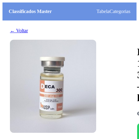
Classificados Master
Tabela
Categorias
← Voltar