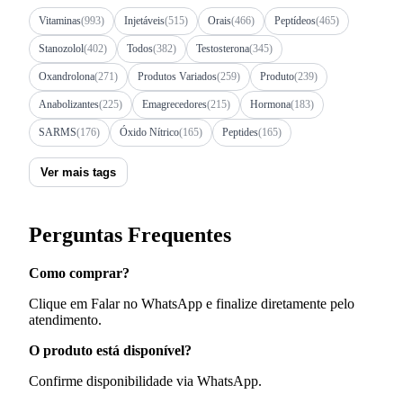
Vitaminas
(993)
Injetáveis
(515)
Orais
(466)
Peptídeos
(465)
Stanozolol
(402)
Todos
(382)
Testosterona
(345)
Oxandrolona
(271)
Produtos Variados
(259)
Produto
(239)
Anabolizantes
(225)
Emagrecedores
(215)
Hormona
(183)
SARMS
(176)
Óxido Nítrico
(165)
Peptides
(165)
Ver mais tags
Perguntas Frequentes
Como comprar?
Clique em Falar no WhatsApp e finalize diretamente pelo
atendimento.
O produto está disponível?
Confirme disponibilidade via WhatsApp.