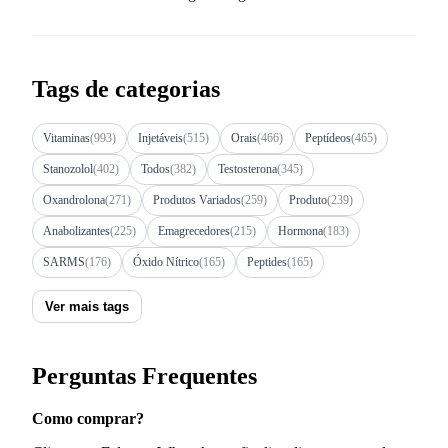
Tags de categorias
Vitaminas
(993)
Injetáveis
(515)
Orais
(466)
Peptídeos
(465)
Stanozolol
(402)
Todos
(382)
Testosterona
(345)
Oxandrolona
(271)
Produtos Variados
(259)
Produto
(239)
Anabolizantes
(225)
Emagrecedores
(215)
Hormona
(183)
SARMS
(176)
Óxido Nítrico
(165)
Peptides
(165)
Ver mais tags
Perguntas Frequentes
Como comprar?