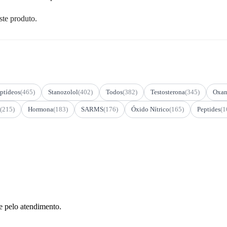
ste produto.
ptídeos
(465)
Stanozolol
(402)
Todos
(382)
Testosterona
(345)
Oxan
(215)
Hormona
(183)
SARMS
(176)
Óxido Nítrico
(165)
Peptides
(1
e pelo atendimento.