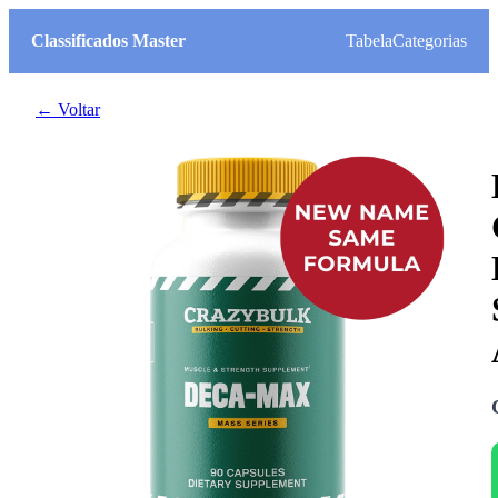
Classificados Master
Tabela
Categorias
← Voltar