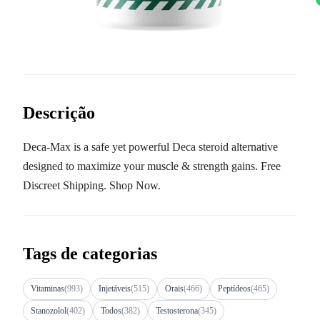
Descrição
Deca-Max is a safe yet powerful Deca steroid alternative
designed to maximize your muscle & strength gains. Free
Discreet Shipping. Shop Now.
Tags de categorias
Vitaminas
(993)
Injetáveis
(515)
Orais
(466)
Peptídeos
(465)
Stanozolol
(402)
Todos
(382)
Testosterona
(345)