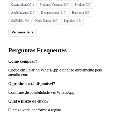
Oxandrolona
(271)
Produtos Variados
(259)
Produto
(239)
Anabolizantes
(225)
Emagrecedores
(215)
Hormona
(183)
SARMS
(176)
Óxido Nítrico
(165)
Peptides
(165)
Ver mais tags
Perguntas Frequentes
Como comprar?
Clique em Falar no WhatsApp e finalize diretamente pelo
atendimento.
O produto está disponível?
Confirme disponibilidade via WhatsApp.
Qual o prazo de envio?
O prazo varia conforme a região.