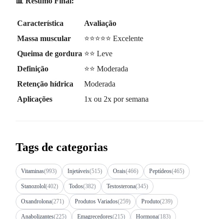
📊 Resumo Final:
Característica
Avaliação
Massa muscular
⭐⭐⭐⭐⭐ Excelente
Queima de gordura
⭐⭐ Leve
Definição
⭐⭐ Moderada
Retenção hídrica
Moderada
Aplicações
1x ou 2x por semana
Tags de categorias
Vitaminas
(993)
Injetáveis
(515)
Orais
(466)
Peptídeos
(465)
Stanozolol
(402)
Todos
(382)
Testosterona
(345)
Oxandrolona
(271)
Produtos Variados
(259)
Produto
(239)
Anabolizantes
(225)
Emagrecedores
(215)
Hormona
(183)