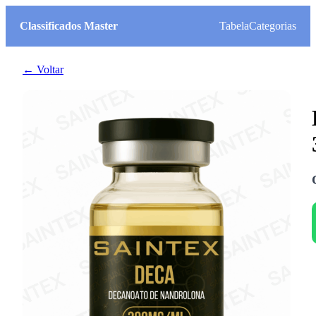
Classificados Master
Tabela
Categorias
← Voltar