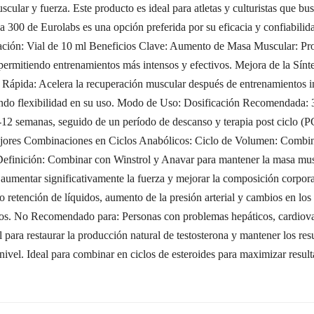
ular y fuerza. Este producto es ideal para atletas y culturistas que bu
 300 de Eurolabs es una opción preferida por su eficacia y confiabili
ción: Vial de 10 ml Beneficios Clave: Aumento de Masa Muscular: Pro
permitiendo entrenamientos más intensos y efectivos. Mejora de la Síntes
Rápida: Acelera la recuperación muscular después de entrenamientos inte
ando flexibilidad en su uso. Modo de Uso: Dosificación Recomendada:
 8-12 semanas, seguido de un período de descanso y terapia post ciclo (
ejores Combinaciones en Ciclos Anabólicos: Ciclo de Volumen: Combin
efinición: Combinar con Winstrol y Anavar para mantener la masa muscu
umentar significativamente la fuerza y mejorar la composición corpora
etención de líquidos, aumento de la presión arterial y cambios en los ni
icos. No Recomendado para: Personas con problemas hepáticos, cardiov
l para restaurar la producción natural de testosterona y mantener los 
 nivel. Ideal para combinar en ciclos de esteroides para maximizar result