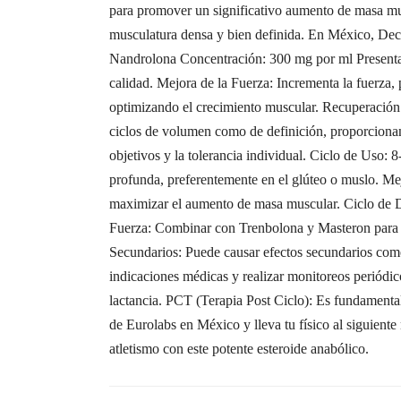
para promover un significativo aumento de masa musc
musculatura densa y bien definida. En México, Deca
Nandrolona Concentración: 300 mg por ml Presenta
calidad. Mejora de la Fuerza: Incrementa la fuerza, 
optimizando el crecimiento muscular. Recuperación 
ciclos de volumen como de definición, proporcion
objetivos y la tolerancia individual. Ciclo de Uso:
profunda, preferentemente en el glúteo o muslo. M
maximizar el aumento de masa muscular. Ciclo de D
Fuerza: Combinar con Trenbolona y Masteron para a
Secundarios: Puede causar efectos secundarios como r
indicaciones médicas y realizar monitoreos periód
lactancia. PCT (Terapia Post Ciclo): Es fundamenta
de Eurolabs en México y lleva tu físico al siguiente
atletismo con este potente esteroide anabólico.