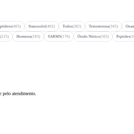
ptídeos
(465)
Stanozolol
(402)
Todos
(382)
Testosterona
(345)
Oxan
(215)
Hormona
(183)
SARMS
(176)
Óxido Nítrico
(165)
Peptides
(1
e pelo atendimento.