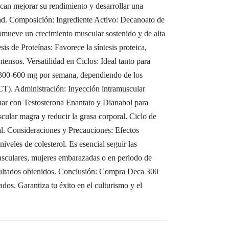
scan mejorar su rendimiento y desarrollar una
dad. Composición: Ingrediente Activo: Decanoato de
mueve un crecimiento muscular sostenido y de alta
is de Proteínas: Favorece la síntesis proteica,
nsos. Versatilidad en Ciclos: Ideal tanto para
 300-600 mg por semana, dependiendo de los
PCT). Administración: Inyección intramuscular
ar con Testosterona Enantato y Dianabol para
lar magra y reducir la grasa corporal. Ciclo de
l. Consideraciones y Precauciones: Efectos
veles de colesterol. Es esencial seguir las
asculares, mujeres embarazadas o en periodo de
resultados obtenidos. Conclusión: Compra Deca 300
ados. Garantiza tu éxito en el culturismo y el