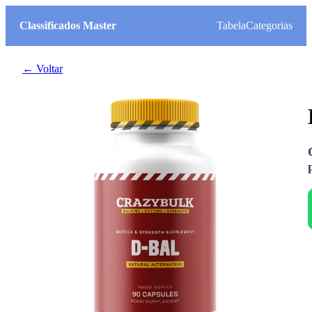
Classificados Master
Tabela
Categorias
← Voltar