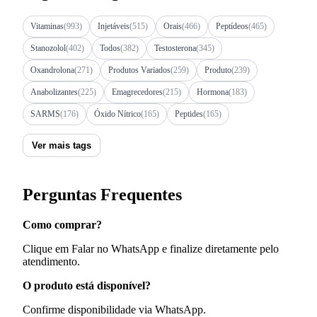
Vitaminas
(993)
Injetáveis
(515)
Orais
(466)
Peptídeos
(465)
Stanozolol
(402)
Todos
(382)
Testosterona
(345)
Oxandrolona
(271)
Produtos Variados
(259)
Produto
(239)
Anabolizantes
(225)
Emagrecedores
(215)
Hormona
(183)
SARMS
(176)
Óxido Nítrico
(165)
Peptides
(165)
Ver mais tags
Perguntas Frequentes
Como comprar?
Clique em Falar no WhatsApp e finalize diretamente pelo
atendimento.
O produto está disponível?
Confirme disponibilidade via WhatsApp.