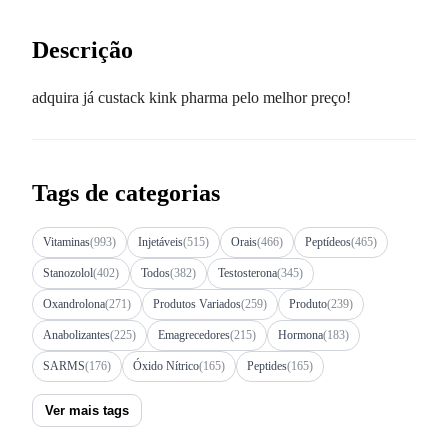
Descrição
adquira já custack kink pharma pelo melhor preço!
Tags de categorias
Vitaminas
(993)
Injetáveis
(515)
Orais
(466)
Peptídeos
(465)
Stanozolol
(402)
Todos
(382)
Testosterona
(345)
Oxandrolona
(271)
Produtos Variados
(259)
Produto
(239)
Anabolizantes
(225)
Emagrecedores
(215)
Hormona
(183)
SARMS
(176)
Óxido Nítrico
(165)
Peptides
(165)
Ver mais tags