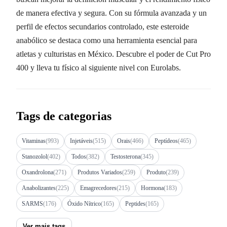
de manera efectiva y segura. Con su fórmula avanzada y un
perfil de efectos secundarios controlado, este esteroide
anabólico se destaca como una herramienta esencial para
atletas y culturistas en México. Descubre el poder de Cut Pro
400 y lleva tu físico al siguiente nivel con Eurolabs.
Tags de categorias
Vitaminas
(993)
Injetáveis
(515)
Orais
(466)
Peptídeos
(465)
Stanozolol
(402)
Todos
(382)
Testosterona
(345)
Oxandrolona
(271)
Produtos Variados
(259)
Produto
(239)
Anabolizantes
(225)
Emagrecedores
(215)
Hormona
(183)
SARMS
(176)
Óxido Nítrico
(165)
Peptides
(165)
Ver mais tags