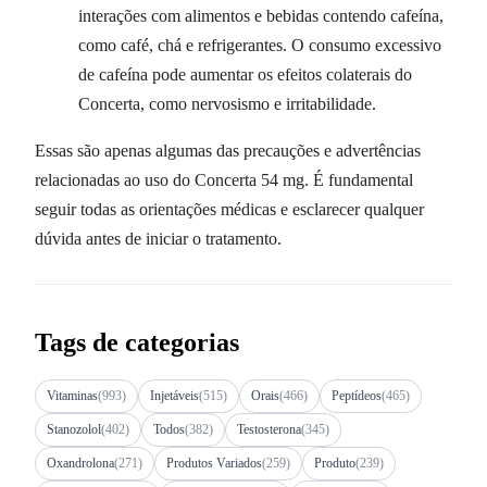
interações com alimentos e bebidas contendo cafeína,
como café, chá e refrigerantes. O consumo excessivo
de cafeína pode aumentar os efeitos colaterais do
Concerta, como nervosismo e irritabilidade.
Essas são apenas algumas das precauções e advertências
relacionadas ao uso do Concerta 54 mg. É fundamental
seguir todas as orientações médicas e esclarecer qualquer
dúvida antes de iniciar o tratamento.
Tags de categorias
Vitaminas
(993)
Injetáveis
(515)
Orais
(466)
Peptídeos
(465)
Stanozolol
(402)
Todos
(382)
Testosterona
(345)
Oxandrolona
(271)
Produtos Variados
(259)
Produto
(239)