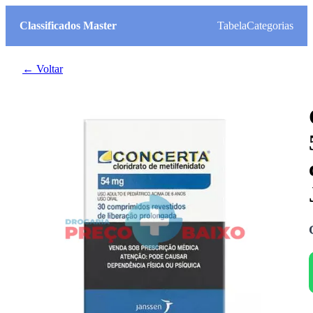
Classificados Master
Tabela
Categorias
← Voltar