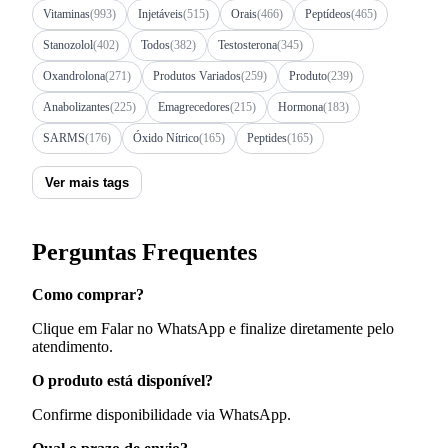
Vitaminas
(993)
Injetáveis
(515)
Orais
(466)
Peptídeos
(465)
Stanozolol
(402)
Todos
(382)
Testosterona
(345)
Oxandrolona
(271)
Produtos Variados
(259)
Produto
(239)
Anabolizantes
(225)
Emagrecedores
(215)
Hormona
(183)
SARMS
(176)
Óxido Nítrico
(165)
Peptides
(165)
Ver mais tags
Perguntas Frequentes
Como comprar?
Clique em Falar no WhatsApp e finalize diretamente pelo
atendimento.
O produto está disponível?
Confirme disponibilidade via WhatsApp.