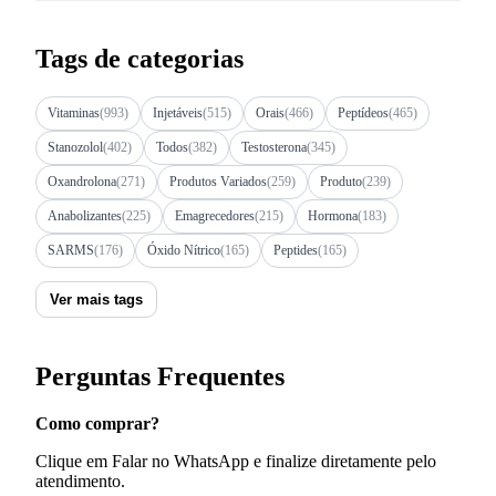
Tags de categorias
Vitaminas
(993)
Injetáveis
(515)
Orais
(466)
Peptídeos
(465)
Stanozolol
(402)
Todos
(382)
Testosterona
(345)
Oxandrolona
(271)
Produtos Variados
(259)
Produto
(239)
Anabolizantes
(225)
Emagrecedores
(215)
Hormona
(183)
SARMS
(176)
Óxido Nítrico
(165)
Peptides
(165)
Ver mais tags
Perguntas Frequentes
Como comprar?
Clique em Falar no WhatsApp e finalize diretamente pelo
atendimento.