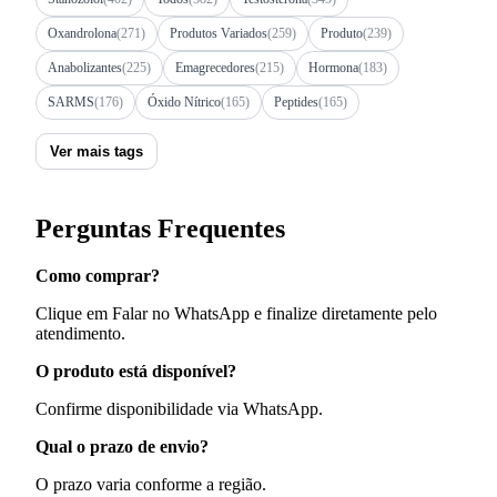
Oxandrolona
(271)
Produtos Variados
(259)
Produto
(239)
Anabolizantes
(225)
Emagrecedores
(215)
Hormona
(183)
SARMS
(176)
Óxido Nítrico
(165)
Peptides
(165)
Ver mais tags
Perguntas Frequentes
Como comprar?
Clique em Falar no WhatsApp e finalize diretamente pelo
atendimento.
O produto está disponível?
Confirme disponibilidade via WhatsApp.
Qual o prazo de envio?
O prazo varia conforme a região.