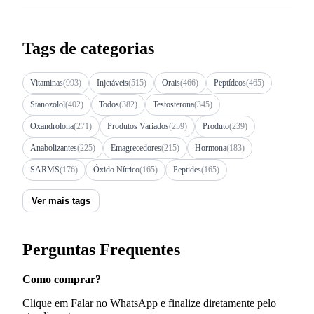
Tags de categorias
Vitaminas
(993)
Injetáveis
(515)
Orais
(466)
Peptídeos
(465)
Stanozolol
(402)
Todos
(382)
Testosterona
(345)
Oxandrolona
(271)
Produtos Variados
(259)
Produto
(239)
Anabolizantes
(225)
Emagrecedores
(215)
Hormona
(183)
SARMS
(176)
Óxido Nítrico
(165)
Peptides
(165)
Ver mais tags
Perguntas Frequentes
Como comprar?
Clique em Falar no WhatsApp e finalize diretamente pelo