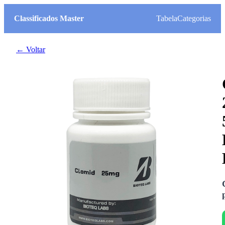
Classificados Master
Tabela
Categorias
← Voltar