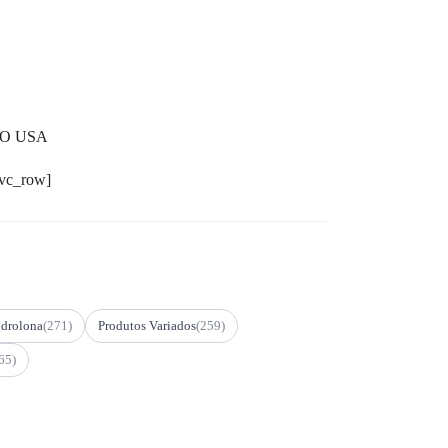
LO USA
/vc_row]
drolona
(271)
Produtos Variados
(259)
65)