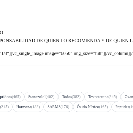
TO
PONSABILIDAD DE QUIEN LO RECOMIENDA Y DE QUIEN 
1/3″][vc_single_image image=”6050″ img_size=”full”][/vc_column][
ptídeos
(465)
Stanozolol
(402)
Todos
(382)
Testosterona
(345)
Oxan
(215)
Hormona
(183)
SARMS
(176)
Óxido Nítrico
(165)
Peptides
(1