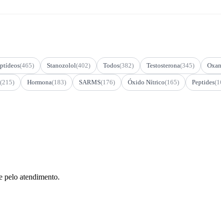
ptídeos
(465)
Stanozolol
(402)
Todos
(382)
Testosterona
(345)
Oxan
(215)
Hormona
(183)
SARMS
(176)
Óxido Nítrico
(165)
Peptides
(1
e pelo atendimento.