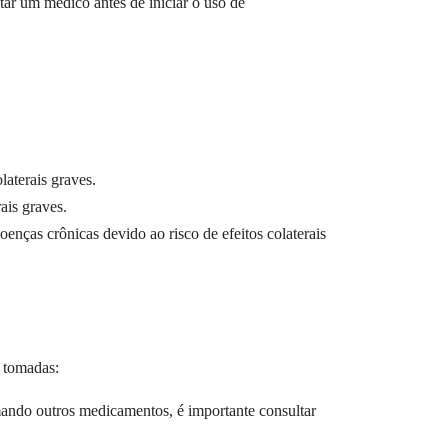
ltar um médico antes de iniciar o uso de
terais graves.
is graves.
 crônicas devido ao risco de efeitos colaterais
 tomadas:
mando outros medicamentos, é importante consultar