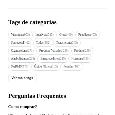
Tags de categorias
Vitaminas
(993)
Injetáveis
(515)
Orais
(466)
Peptídeos
(465)
Stanozolol
(402)
Todos
(382)
Testosterona
(345)
Oxandrolona
(271)
Produtos Variados
(259)
Produto
(239)
Anabolizantes
(225)
Emagrecedores
(215)
Hormona
(183)
SARMS
(176)
Óxido Nítrico
(165)
Peptides
(165)
Ver mais tags
Perguntas Frequentes
Como comprar?