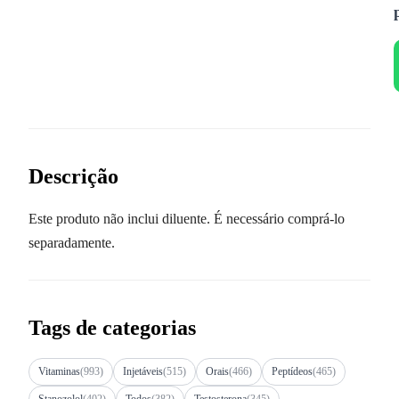
Descrição
Este produto não inclui diluente. É necessário comprá-lo
separadamente.
Tags de categorias
Vitaminas
(993)
Injetáveis
(515)
Orais
(466)
Peptídeos
(465)
Stanozolol
(402)
Todos
(382)
Testosterona
(345)