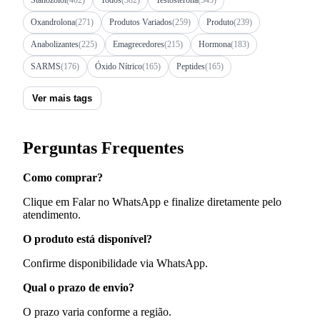
Oxandrolona
(271)
Produtos Variados
(259)
Produto
(239)
Anabolizantes
(225)
Emagrecedores
(215)
Hormona
(183)
SARMS
(176)
Óxido Nítrico
(165)
Peptides
(165)
Ver mais tags
Perguntas Frequentes
Como comprar?
Clique em Falar no WhatsApp e finalize diretamente pelo
atendimento.
O produto está disponível?
Confirme disponibilidade via WhatsApp.
Qual o prazo de envio?
O prazo varia conforme a região.