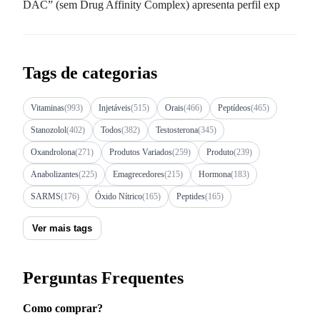
DAC” (sem Drug Affinity Complex) apresenta perfil exp
Tags de categorias
Vitaminas
(993)
Injetáveis
(515)
Orais
(466)
Peptídeos
(465)
Stanozolol
(402)
Todos
(382)
Testosterona
(345)
Oxandrolona
(271)
Produtos Variados
(259)
Produto
(239)
Anabolizantes
(225)
Emagrecedores
(215)
Hormona
(183)
SARMS
(176)
Óxido Nítrico
(165)
Peptides
(165)
Ver mais tags
Perguntas Frequentes
Como comprar?