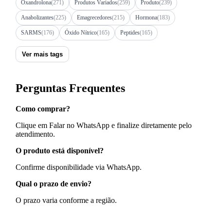
Oxandrolona
(271)
Produtos Variados
(259)
Produto
(239)
Anabolizantes
(225)
Emagrecedores
(215)
Hormona
(183)
SARMS
(176)
Óxido Nítrico
(165)
Peptides
(165)
Ver mais tags
Perguntas Frequentes
Como comprar?
Clique em Falar no WhatsApp e finalize diretamente pelo
atendimento.
O produto está disponível?
Confirme disponibilidade via WhatsApp.
Qual o prazo de envio?
O prazo varia conforme a região.