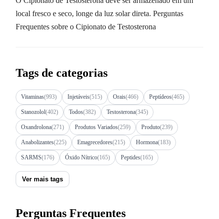
O Cipionato de Testosterona deve ser armazenado em um
local fresco e seco, longe da luz solar direta. Perguntas
Frequentes sobre o Cipionato de Testosterona
Tags de categorias
Vitaminas
(993)
Injetáveis
(515)
Orais
(466)
Peptídeos
(465)
Stanozolol
(402)
Todos
(382)
Testosterona
(345)
Oxandrolona
(271)
Produtos Variados
(259)
Produto
(239)
Anabolizantes
(225)
Emagrecedores
(215)
Hormona
(183)
SARMS
(176)
Óxido Nítrico
(165)
Peptides
(165)
Ver mais tags
Perguntas Frequentes