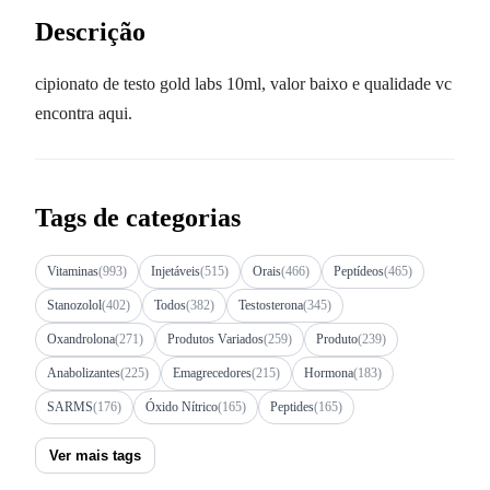
Descrição
cipionato de testo gold labs 10ml, valor baixo e qualidade vc
encontra aqui.
Tags de categorias
Vitaminas
(993)
Injetáveis
(515)
Orais
(466)
Peptídeos
(465)
Stanozolol
(402)
Todos
(382)
Testosterona
(345)
Oxandrolona
(271)
Produtos Variados
(259)
Produto
(239)
Anabolizantes
(225)
Emagrecedores
(215)
Hormona
(183)
SARMS
(176)
Óxido Nítrico
(165)
Peptides
(165)
Ver mais tags