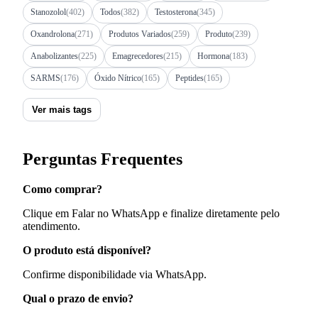
Stanozolol
(402)
Todos
(382)
Testosterona
(345)
Oxandrolona
(271)
Produtos Variados
(259)
Produto
(239)
Anabolizantes
(225)
Emagrecedores
(215)
Hormona
(183)
SARMS
(176)
Óxido Nítrico
(165)
Peptides
(165)
Ver mais tags
Perguntas Frequentes
Como comprar?
Clique em Falar no WhatsApp e finalize diretamente pelo
atendimento.
O produto está disponível?
Confirme disponibilidade via WhatsApp.
Qual o prazo de envio?