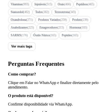
Vitaminas
(993)
Injetáveis
(515)
Orais
(466)
Peptídeos
(465)
Stanozolol
(402)
Todos
(382)
Testosterona
(345)
Oxandrolona
(271)
Produtos Variados
(259)
Produto
(239)
Anabolizantes
(225)
Emagrecedores
(215)
Hormona
(183)
SARMS
(176)
Óxido Nítrico
(165)
Peptides
(165)
Ver mais tags
Perguntas Frequentes
Como comprar?
Clique em Falar no WhatsApp e finalize diretamente pelo
atendimento.
O produto está disponível?
Confirme disponibilidade via WhatsApp.