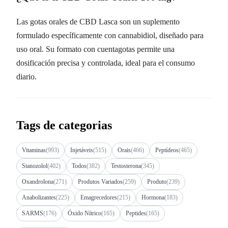
Las gotas orales de CBD Lasca son un suplemento
formulado específicamente con cannabidiol, diseñado para
uso oral. Su formato con cuentagotas permite una
dosificación precisa y controlada, ideal para el consumo
diario.
Tags de categorias
Vitaminas
(993)
Injetáveis
(515)
Orais
(466)
Peptídeos
(465)
Stanozolol
(402)
Todos
(382)
Testosterona
(345)
Oxandrolona
(271)
Produtos Variados
(259)
Produto
(239)
Anabolizantes
(225)
Emagrecedores
(215)
Hormona
(183)
SARMS
(176)
Óxido Nítrico
(165)
Peptides
(165)