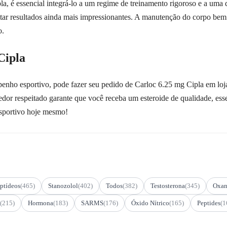
la, é essencial integrá-lo a um regime de treinamento rigoroso e a um
itar resultados ainda mais impressionantes. A manutenção do corpo bem 
o.
Cipla
enho esportivo, pode fazer seu pedido de Carloc 6.25 mg Cipla em loja
dor respeitado garante que você receba um esteroide de qualidade, essen
esportivo hoje mesmo!
ptídeos
(465)
Stanozolol
(402)
Todos
(382)
Testosterona
(345)
Oxan
(215)
Hormona
(183)
SARMS
(176)
Óxido Nítrico
(165)
Peptides
(1