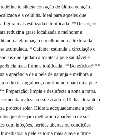
ine tu silueta con ação de última geração,
lizada e a celulitis. Ideal para aqueles que
 figura mais estilizada e tonificada. **Descrição
a reduzir a grasa localizada e melhorar a
ilitando a eliminação e melhorando a textura da
sa acumulada. * Cafeína: estimula a circulação e
senciais que ajudam a manter a pele saudável e
parência mais firme e tonificada. **Benefícios:** *
duz a aparência de a pele de naranja e melhora a
hora o fluxo sanguíneo, contribuindo para uma pele
 Preparação: limpia e desinfecta a zona a tratar.
recomenda realizar sessões cada 7-10 dias durante o
iza protetor solar. Hidrata adequadamente a pele
litis que desejam melhorar a aparência de sua
s com infeções, heridas abertas ou condições
nmediatos: a pele se torna mais suave e firme