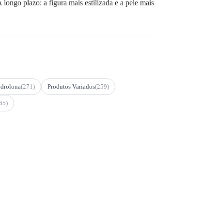
 longo plazo: a figura mais estilizada e a pele mais
drolona
(271)
Produtos Variados
(259)
65)