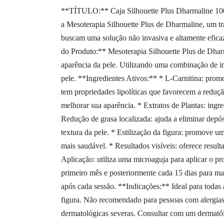
**TÍTULO:** Caja Silhouette Plus Dharmaline 10
a Mesoterapia Silhouette Plus de Dharmaline, um tra
buscam uma solução não invasiva e altamente eficaz 
do Produto:** Mesoterapia Silhouette Plus de Dhar
aparência da pele. Utilizando uma combinação de ing
pele. **Ingredientes Ativos:** * L-Carnitina: prom
tem propriedades lipolíticas que favorecem a redução
melhorar sua aparência. * Extratos de Plantas: ingr
Redução de grasa localizada: ajuda a eliminar depósi
textura da pele. * Estilização da figura: promove u
mais saudável. * Resultados visíveis: oferece resul
Aplicação: utiliza uma microaguja para aplicar o pr
primeiro mês e posteriormente cada 15 dias para man
após cada sessão. **Indicações:** Ideal para todas 
figura. Não recomendado para pessoas com alergias
dermatológicas severas. Consultar com um dermatólo