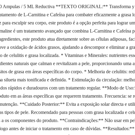
0 Ampulas / 5 ML Reductiva **TEXTO ORIGINAL:** Transforma y redef
tamento de L-Carnitina e Cafeína para combater eficazmente a grasa loca
para esculpir seu corpo, este produto é a opção perfeita para lograr uma
maline é um tratamento avançado que combina L-Carnitina e Cafeína par
redientes, este produto atua diretamente sobre as células adiposas, fac
ove a oxidação de ácidos grasos, ajudando a descompor e eliminar a gra
 de celulitis e grasa localizada. * Vitaminas e Minerales: nutrientes es
edientes naturais que calman e revitalizam a pele, proporcionando uma a
tos de grasa em áreas específicas do corpo. * Melhoria de celulitis: re
ma silueta mais tonificada e definida. * Estimulação da circulação: mel
tados rápidos e duradouros com um tratamento regular. **Modo de Uso:**
oduto em as áreas específicas que requerem tratamento. Frecuencia: se 
utenção. **Cuidado Posterior:** Evita a exposição solar directa e util
as tipos de pele. Recomendado para pessoas com grasa localizada e celu
 a os componentes do produto. **Contraindicações:** Não usar em pele
go antes de iniciar o tratamento em caso de dúvidas. **Resultados:** I