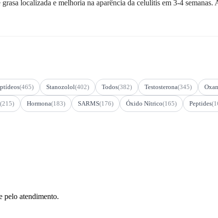
 grasa localizada e melhoria na aparência da celulitis em 3-4 semanas. A
ptídeos
(465)
Stanozolol
(402)
Todos
(382)
Testosterona
(345)
Oxan
(215)
Hormona
(183)
SARMS
(176)
Óxido Nítrico
(165)
Peptides
(1
e pelo atendimento.