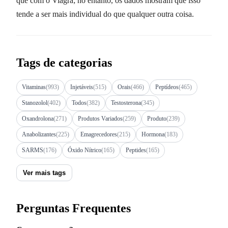
que com o Viagra; no entanto, os dados mostram que isso
tende a ser mais individual do que qualquer outra coisa.
Tags de categorias
Vitaminas
(993)
Injetáveis
(515)
Orais
(466)
Peptídeos
(465)
Stanozolol
(402)
Todos
(382)
Testosterona
(345)
Oxandrolona
(271)
Produtos Variados
(259)
Produto
(239)
Anabolizantes
(225)
Emagrecedores
(215)
Hormona
(183)
SARMS
(176)
Óxido Nítrico
(165)
Peptides
(165)
Ver mais tags
Perguntas Frequentes