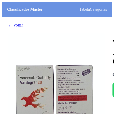
Classificados Master
Tabela
Categorias
← Voltar