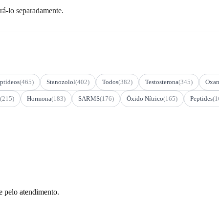
prá-lo separadamente.
ptídeos
(465)
Stanozolol
(402)
Todos
(382)
Testosterona
(345)
Oxan
(215)
Hormona
(183)
SARMS
(176)
Óxido Nítrico
(165)
Peptides
(1
e pelo atendimento.