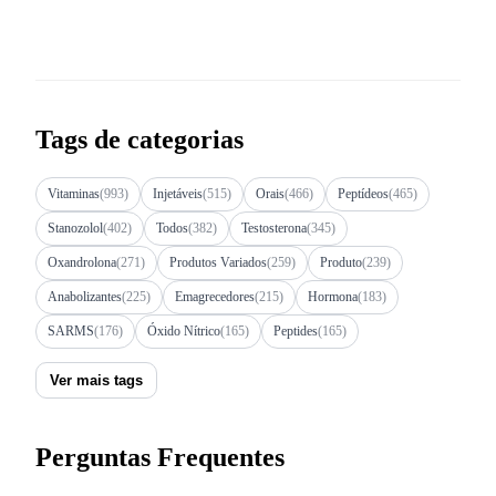
Tags de categorias
Vitaminas
(993)
Injetáveis
(515)
Orais
(466)
Peptídeos
(465)
Stanozolol
(402)
Todos
(382)
Testosterona
(345)
Oxandrolona
(271)
Produtos Variados
(259)
Produto
(239)
Anabolizantes
(225)
Emagrecedores
(215)
Hormona
(183)
SARMS
(176)
Óxido Nítrico
(165)
Peptides
(165)
Ver mais tags
Perguntas Frequentes