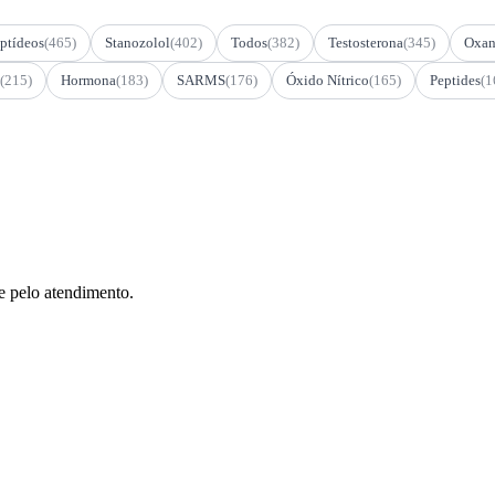
ptídeos
(465)
Stanozolol
(402)
Todos
(382)
Testosterona
(345)
Oxan
(215)
Hormona
(183)
SARMS
(176)
Óxido Nítrico
(165)
Peptides
(1
e pelo atendimento.