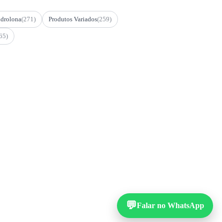
drolona
(271)
Produtos Variados
(259)
65)
💬
Falar no WhatsApp