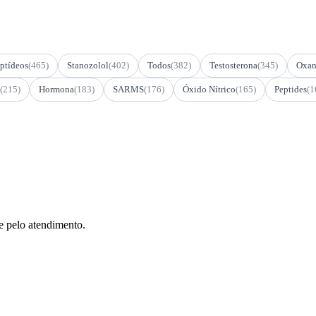
ptídeos
(465)
Stanozolol
(402)
Todos
(382)
Testosterona
(345)
Oxan
(215)
Hormona
(183)
SARMS
(176)
Óxido Nítrico
(165)
Peptides
(1
e pelo atendimento.