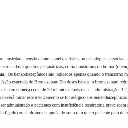
iedade, tensão e outras queixas físicas ou psicológicas associadas
o associadas a quadros psiquiátricos, como transtornos do humor (doenç
nia). Os benzodiazepínicos são indicados apenas quando o transtorno m
? Ação esperada de Bromazepam Em doses baixas, o bromazepam reduz 
romazepam começa cerca de 20 minutos depois da sua administração. 3.
deverá tomar este medicamento se for alérgico aos benzodiazepínicos
 administrado a pacientes com insuficiência respiratória grave (com gr
 fígado) ou síndrome de apneia do sono (em que o paciente para de res