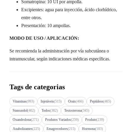
Somatropina: 10 UI por ampolla.
Excipientes: agua para inyección, ácido clorhídrico,
entre otros.
Presentación: 10 ampollas.
MODO DE USO / APLICACIÓN:
Se recomienda la administración por vía subcutánea o
intramuscular, según indicaciones médicas específicas.
Tags de categorias
Vitaminas
(993)
Injetáveis
(515)
Orais
(466)
Peptídeos
(465)
Stanozolol
(402)
Todos
(382)
Testosterona
(345)
Oxandrolona
(271)
Produtos Variados
(259)
Produto
(239)
Anabolizantes
(225)
Emagrecedores
(215)
Hormona
(183)