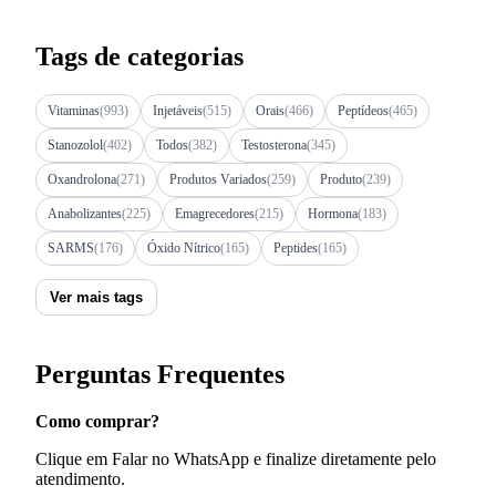
Tags de categorias
Vitaminas
(993)
Injetáveis
(515)
Orais
(466)
Peptídeos
(465)
Stanozolol
(402)
Todos
(382)
Testosterona
(345)
Oxandrolona
(271)
Produtos Variados
(259)
Produto
(239)
Anabolizantes
(225)
Emagrecedores
(215)
Hormona
(183)
SARMS
(176)
Óxido Nítrico
(165)
Peptides
(165)
Ver mais tags
Perguntas Frequentes
Como comprar?
Clique em Falar no WhatsApp e finalize diretamente pelo
atendimento.