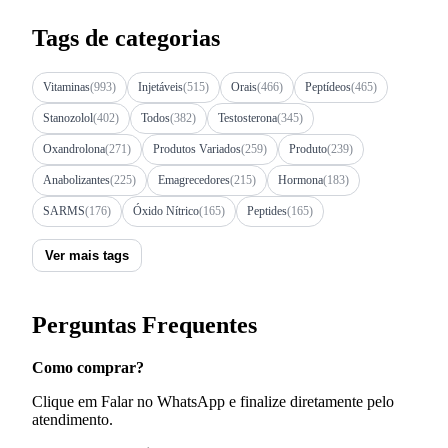
Tags de categorias
Vitaminas
(993)
Injetáveis
(515)
Orais
(466)
Peptídeos
(465)
Stanozolol
(402)
Todos
(382)
Testosterona
(345)
Oxandrolona
(271)
Produtos Variados
(259)
Produto
(239)
Anabolizantes
(225)
Emagrecedores
(215)
Hormona
(183)
SARMS
(176)
Óxido Nítrico
(165)
Peptides
(165)
Ver mais tags
Perguntas Frequentes
Como comprar?
Clique em Falar no WhatsApp e finalize diretamente pelo
atendimento.