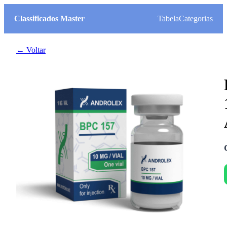
Classificados Master
Tabela
Categorias
← Voltar