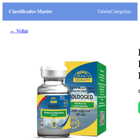
Classificados Master
Tabela
Categorias
← Voltar