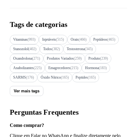
Tags de categorias
Vitaminas
(993)
Injetáveis
(515)
Orais
(466)
Peptídeos
(465)
Stanozolol
(402)
Todos
(382)
Testosterona
(345)
Oxandrolona
(271)
Produtos Variados
(259)
Produto
(239)
Anabolizantes
(225)
Emagrecedores
(215)
Hormona
(183)
SARMS
(176)
Óxido Nítrico
(165)
Peptides
(165)
Ver mais tags
Perguntas Frequentes
Como comprar?
Clique em Falar no WhatsApp e finalize diretamente pelo