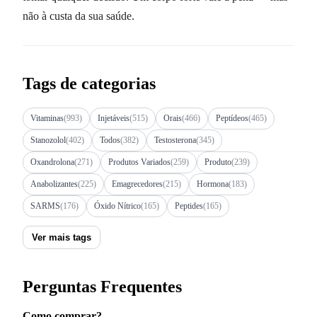
não à custa da sua saúde.
Tags de categorias
Vitaminas
(993)
Injetáveis
(515)
Orais
(466)
Peptídeos
(465)
Stanozolol
(402)
Todos
(382)
Testosterona
(345)
Oxandrolona
(271)
Produtos Variados
(259)
Produto
(239)
Anabolizantes
(225)
Emagrecedores
(215)
Hormona
(183)
SARMS
(176)
Óxido Nítrico
(165)
Peptides
(165)
Ver mais tags
Perguntas Frequentes
Como comprar?