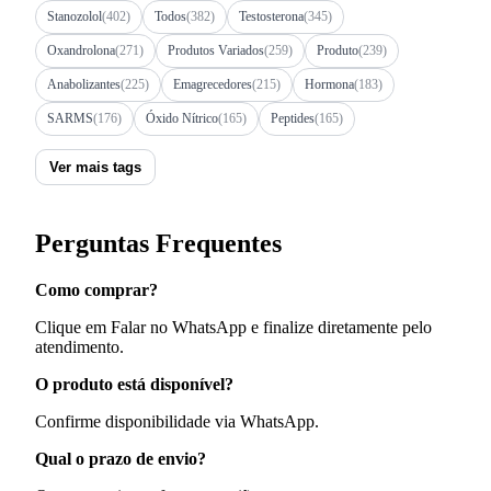
Stanozolol
(402)
Todos
(382)
Testosterona
(345)
Oxandrolona
(271)
Produtos Variados
(259)
Produto
(239)
Anabolizantes
(225)
Emagrecedores
(215)
Hormona
(183)
SARMS
(176)
Óxido Nítrico
(165)
Peptides
(165)
Ver mais tags
Perguntas Frequentes
Como comprar?
Clique em Falar no WhatsApp e finalize diretamente pelo
atendimento.
O produto está disponível?
Confirme disponibilidade via WhatsApp.
Qual o prazo de envio?