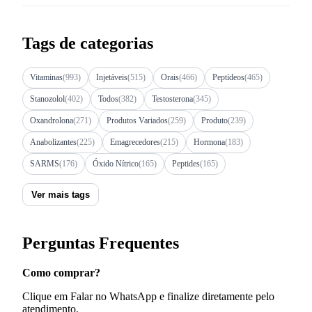
Tags de categorias
Vitaminas
(993)
Injetáveis
(515)
Orais
(466)
Peptídeos
(465)
Stanozolol
(402)
Todos
(382)
Testosterona
(345)
Oxandrolona
(271)
Produtos Variados
(259)
Produto
(239)
Anabolizantes
(225)
Emagrecedores
(215)
Hormona
(183)
SARMS
(176)
Óxido Nítrico
(165)
Peptides
(165)
Ver mais tags
Perguntas Frequentes
Como comprar?
Clique em Falar no WhatsApp e finalize diretamente pelo
atendimento.